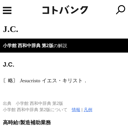
J.C.
小学館 西和中辞典 第2版
の解説
J.C.
〘略〙
J
esu
c
risto イエス・キリスト．
出典
小学館 西和中辞典 第2版
小学館 西和中辞典 第2版について
情報
|
凡例
高時給!製造補助業務