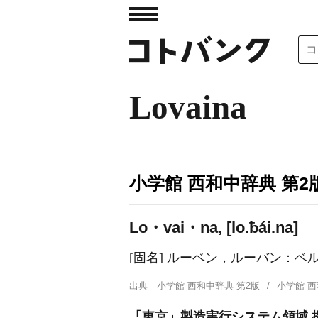
Lovaina
小学館 西和中辞典 第2
Lo・vai・na, [lo.ƀái.na]
[固名] ルーベン，ルーバン：ベ
出典
小学館 西和中辞典 第2版
小学館 
「東京」製造実行システム領域 