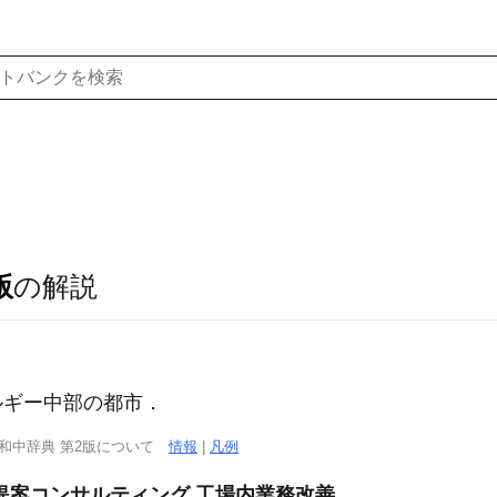
版
の解説
ルギー中部の都市．
西和中辞典 第2版について
情報
|
凡例
提案コンサルティング 工場内業務改善