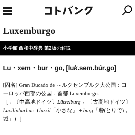
Luxemburgo
小学館 西和中辞典 第2版
の解説
Lu・xem・bur・go, [lu
k
.sem.búr.ǥo]
[固名] Gran Ducado de ～ルクセンブルク大公国：ヨ
ーロッパ西部の公国．首都 Luxemburgo.
［←〔中高地ドイツ〕
Lützelburg
←〔古高地ドイツ〕
Lucilinburhuc
（
luzzil
「小さな」＋
burg
「砦(とりで)，
城」）］