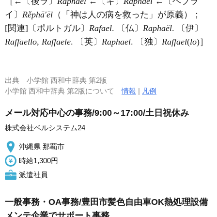
［←〔後ラ〕
Raphael
←〔ギ〕
Raphaḗl
←〔ヘブラ
イ〕
Rěphā'ēl
（「神は人の病を救った」が原義）；
[関連]〔ポルトガル〕
Rafael
. 〔仏〕
Raphaël
. 〔伊〕
Raffaello
,
Raffaele
. 〔英〕
Raphael
. 〔独〕
Raffael
(
lo
)］
出典
小学館 西和中辞典 第2版
小学館 西和中辞典 第2版について
情報
|
凡例
メール対応中心の事務/9:00～17:00/土日祝休み
株式会社ベルシステム24
沖縄県 那覇市
時給1,300円
派遣社員
一般事務・OA事務/豊田市髪色自由車OK熱処理設備
メンテ企業でサポート事務