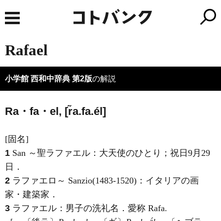
Rafael
小学館 西和中辞典 第2版
の解説
Ra・fa・el, [r̃a.fa.él]
[固名]
1
San ～聖ラファエル：大天使のひとり；祝日9月29
日．
2
ラファエロ～ Sanzio(1483-1520)：イタリアの画
家・建築家．
3
ラファエル：男子の洗礼名．愛称 Rafa.