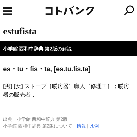
estufista
小学館 西和中辞典 第2版
の解説
es・tu・fis・ta, [es.tu.fís.ta]
[男] [女] ストーブ［暖房器］職人［修理工］；暖房
器の販売者．
出典
小学館 西和中辞典 第2版
小学館 西和中辞典 第2版について
情報
|
凡例