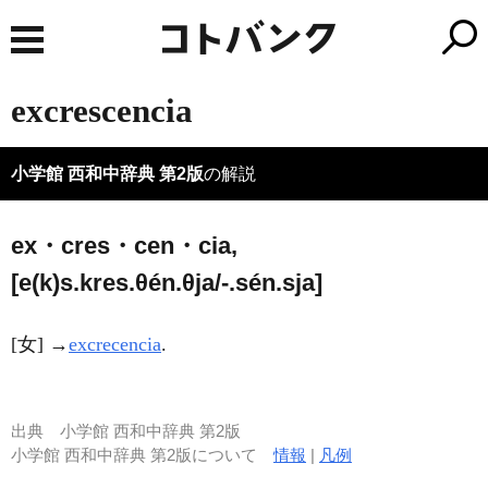
excrescencia
小学館 西和中辞典 第2版
の解説
ex・cres・cen・cia,
[e(k)s.kres.θén.θja/-.sén.sja]
[女] →
excrecencia
.
出典
小学館 西和中辞典 第2版
小学館 西和中辞典 第2版について
情報
|
凡例