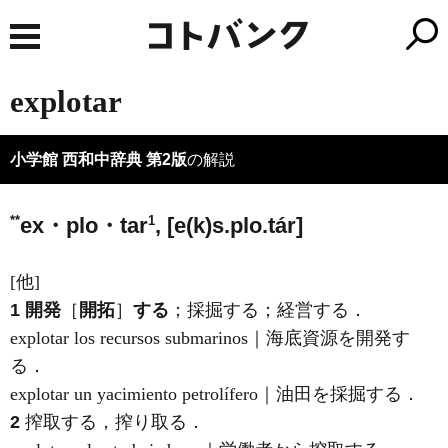
explotar
小学館 西和中辞典 第2版
の解説
**
1
ex・plo・tar
, [e(k)s.plo.tár]
[他]
1
開発
［
開拓
］
する
；採掘する；経営する．
explotar los recursos submarinos｜海底資源を開発す
る．
explotar un yacimiento petrolífero｜油田を採掘する．
2
搾取する，搾り取る．