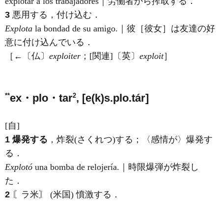
explotar a los trabajadores｜労働者から搾取する．
3
悪用する，付け込む．
Explota
la bondad de su amigo.｜彼［彼女］は友達の好
意に付け込んでいる．
［←〔仏〕
exploiter
；[関連]〔英〕
exploit
］
**
2
ex・plo・tar
, [e(k)s.plo.tár]
[自]
1
爆発する
，炸裂(さくれつ)する；〈感情が〉爆発す
る．
Explotó
una bomba de relojería.｜時限爆弾が炸裂し
た．
2
〘ラ米〙 (米国) 憤激する．