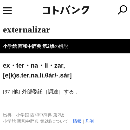
externalizar
小学館 西和中辞典 第2版
の解説
ex・ter・na・li・zar,
[e(k)s.ter.na.li.θár/-.sár]
[97][他] 外部委託［調達］する．
出典
小学館 西和中辞典 第2版
小学館 西和中辞典 第2版について
情報
|
凡例