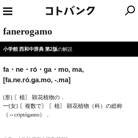
fanerogamo
小学館 西和中辞典 第2版
の解説
fa・ne・ró・ga・mo, ma,
[fa.ne.ró.ǥa.mo, -.ma]
[形] 〖植〗 顕花植物の．
━[女] 〘複数で〙 〖植〗 顕花植物（科）の総称
（⇔criptógamo）．