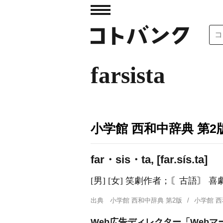
farsista
小学館 西和中辞典 第2
far・sis・ta, [far.sís.ta]
[男] [女] 笑劇作者；〘古語〙 
出典
小学館 西和中辞典 第2版
小学館 
Web広告ディレクター「Webマ