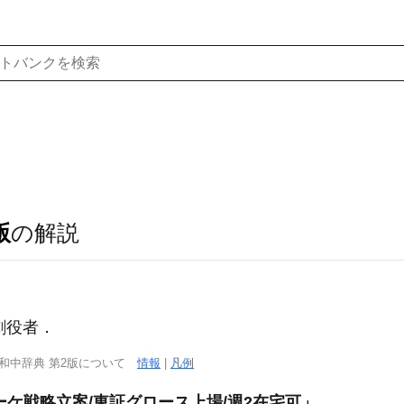
版
の解説
喜劇役者．
西和中辞典 第2版について
情報
|
凡例
ーケ戦略立案/東証グロース上場/週2在宅可」