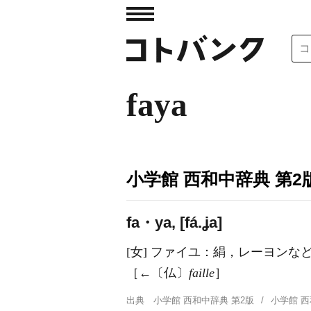
faya
小学館 西和中辞典 第2
fa・ya, [fá.ʝa]
[女] ファイユ：絹，レーヨンな
［←〔仏〕
faille
］
出典
小学館 西和中辞典 第2版
小学館 