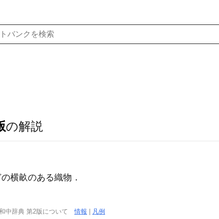
版
の解説
どの横畝のある織物．
西和中辞典 第2版について
情報
|
凡例