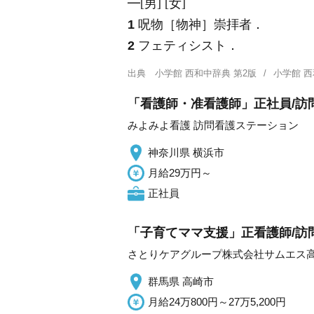
━[男] [女]
1
呪物［物神］崇拝者．
2
フェティシスト．
出典
小学館 西和中辞典 第2版
小学館 
「看護師・准看護師」正社員/訪
みよみよ看護 訪問看護ステーション
神奈川県 横浜市
月給29万円～
正社員
「子育てママ支援」正看護師/訪
さとりケアグループ株式会社サムエス
群馬県 高崎市
月給24万800円～27万5,200円