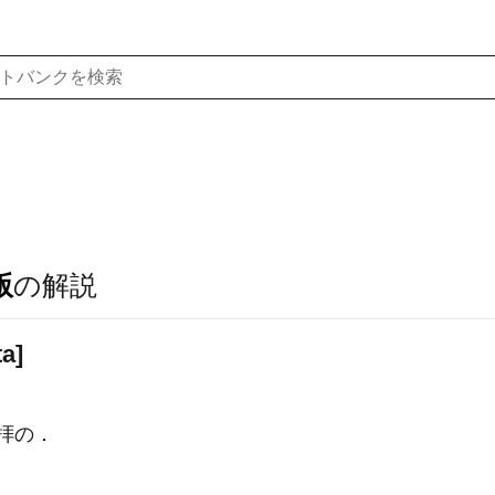
版
の解説
ta]
拝の．