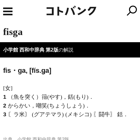
fisga
小学館 西和中辞典 第2版
の解説
fis・ga, [fís.ǥa]
[女]
1
（魚を突く）簎(やす)，銛(もり)．
2
からかい，嘲笑(ちょうしょう)．
3
〘ラ米〙 (グアテマラ) (メキシコ) 〖闘牛〗 銛．
出典
小学館 西和中辞典 第2版