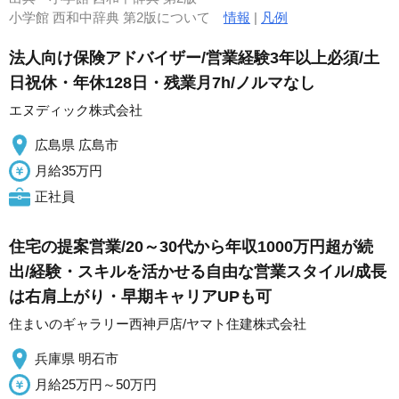
小学館 西和中辞典 第2版について
情報
|
凡例
法人向け保険アドバイザー/営業経験3年以上必須/土
日祝休・年休128日・残業月7h/ノルマなし
エヌディック株式会社
広島県 広島市
月給35万円
正社員
住宅の提案営業/20～30代から年収1000万円超が続
出/経験・スキルを活かせる自由な営業スタイル/成長
は右肩上がり・早期キャリアUPも可
住まいのギャラリー西神戸店/ヤマト住建株式会社
兵庫県 明石市
月給25万円～50万円