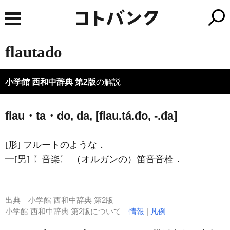
flautado
小学館 西和中辞典 第2版
の解説
flau・ta・do, da, [flau.tá.đo, -.đa]
[形] フルートのような．
━[男] 〖音楽〗 （オルガンの）笛音音栓．
出典
小学館 西和中辞典 第2版
小学館 西和中辞典 第2版について
情報
|
凡例