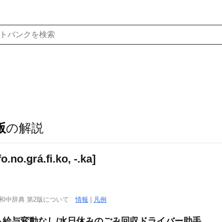
版
の解説
no.ǥrá.fi.ko, -.ka]
西和中辞典 第2版について
情報
|
凡例
でも給与変動なし/水日休みのごみ回収ドライバー助手