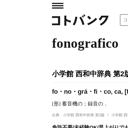
fonografico
小学館 西和中辞典 第2
fo・no・grá・fi・co, ca, [fo.
[形] 蓄音機の；録音の．
出典
小学館 西和中辞典 第2版
小学館 
免許不要/未経験OK/早上がり