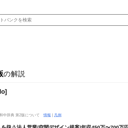
版
の解説
lo]
西和中辞典 第2版について
情報
|
凡例
扱う法人営業/空間デザイン提案/年収450万〜700万