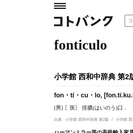
fonticulo
小学館 西和中辞典 第2
fon・tí・cu・lo, [fon.tí.ku.
[男] 〖医〗 排膿(はいのう)口．
出典
小学館 西和中辞典 第2版
小学館 
ハーマンミラー等の高級輸入家具を