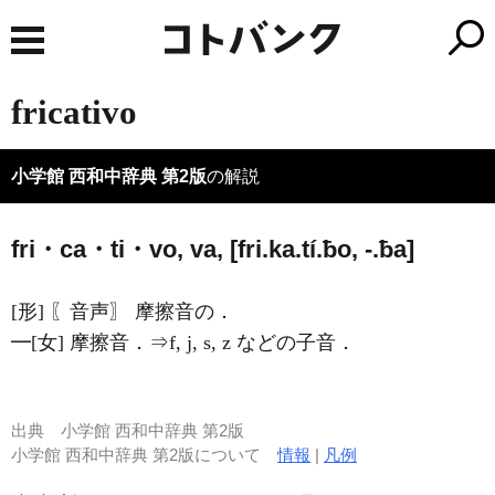
fricativo
小学館 西和中辞典 第2版
の解説
fri・ca・ti・vo, va, [fri.ka.tí.ƀo, -.ƀa]
[形] 〖音声〗 摩擦音の．
━[女] 摩擦音．⇒f, j, s, z などの子音．
出典
小学館 西和中辞典 第2版
小学館 西和中辞典 第2版について
情報
|
凡例