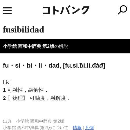
fusibilidad
小学館 西和中辞典 第2版
の解説
fu・si・bi・li・dad, [fu.si.ƀi.li.đá
đ
]
[女]
1
可融性，融解性．
2
〖物理〗 可融度，融解度．
出典
小学館 西和中辞典 第2版
小学館 西和中辞典 第2版について
情報
|
凡例