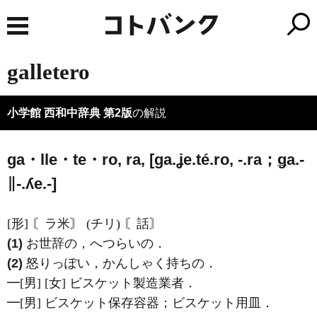
galletero
小学館 西和中辞典 第2版
の解説
ga・lle・te・ro, ra, [ɡa.ʝe.té.ro, -.ra；ǥa.-
∥-.ʎe.-]
[形] 〘ラ米〙 (チリ) 〘話〙
(1)
お世辞の，へつらいの．
(2)
怒りっぽい，かんしゃく持ちの．
━[男] [女] ビスケット製造業者．
━[男] ビスケット保存容器；ビスケット用皿．