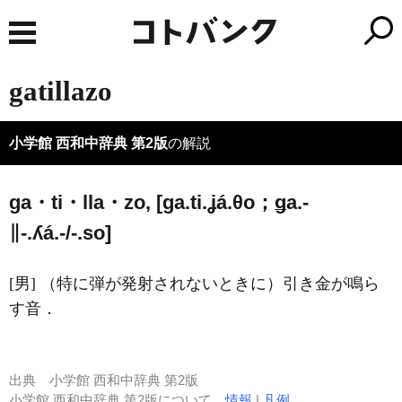
gatillazo
小学館 西和中辞典 第2版
の解説
ga・ti・lla・zo, [ɡa.ti.ʝá.θo；ǥa.-
∥-.ʎá.-/-.so]
[男] （特に弾が発射されないときに）引き金が鳴ら
す音．
出典
小学館 西和中辞典 第2版
小学館 西和中辞典 第2版について
情報
|
凡例