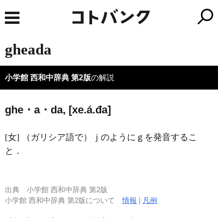
gheada
小学館 西和中辞典 第2版
の解説
ghe・a・da, [xe.á.đa]
[女] （ガリシア語で）ｊのようにｇを発音するこ
と．
出典
小学館 西和中辞典 第2版
小学館 西和中辞典 第2版について
情報
|
凡例