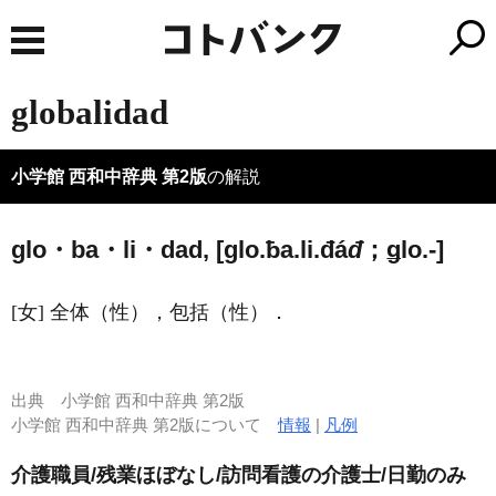
globalidad
小学館 西和中辞典 第2版
の解説
glo・ba・li・dad, [ɡlo.ƀa.li.đá
đ
；ǥlo.-]
[女] 全体（性），包括（性）．
出典
小学館 西和中辞典 第2版
小学館 西和中辞典 第2版について
情報
|
凡例
介護職員/残業ほぼなし/訪問看護の介護士/日勤のみ