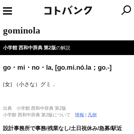
gominola
小学館 西和中辞典 第2版
の解説
go・mi・no・la, [ɡo.mi.nó.la；ǥo.-]
[女] （小さな）グミ．
出典
小学館 西和中辞典 第2版
小学館 西和中辞典 第2版について
情報
|
凡例
設計事務所で事務/残業なし/土日祝休み/急募/駅近