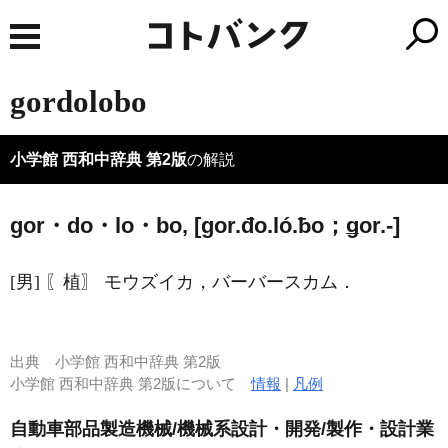
gordolobo
小学館 西和中辞典 第2版
の解説
gor・do・lo・bo, [ɡor.đo.ló.ƀo；ǥor.-]
[男] 〖植〗 モウズイカ，バーバースカム．
出典
小学館 西和中辞典 第2版
小学館 西和中辞典 第2版について
情報
|
凡例
自動車部品製造機械/機械系設計・開発/製作・設計業