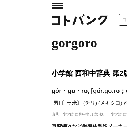
gorgoro
小学館 西和中辞典 第2
gór・go・ro, [ɡór.ǥo.ro；ǥ
[男] 〘ラ米〙 (チリ) (メキシコ
出典
小学館 西和中辞典 第2版
小学館 
真空機器など半導体製造メーカ