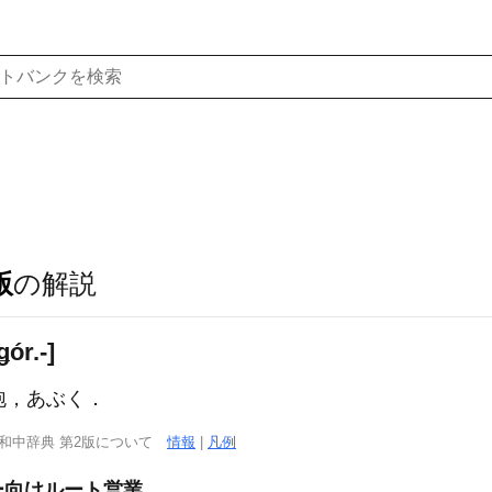
版
の解説
ór.-]
) 泡，あぶく．
西和中辞典 第2版について
情報
|
凡例
ー向けルート営業