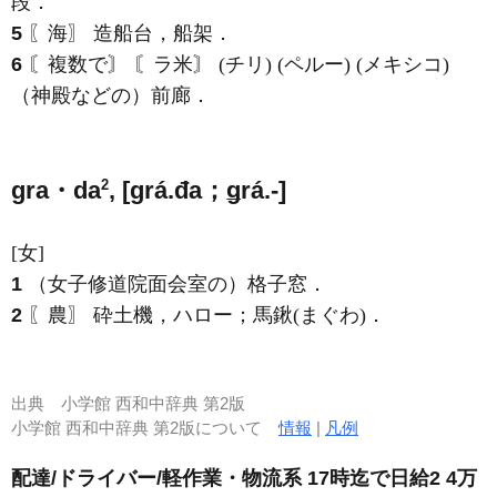
段．
5
〖海〗 造船台，船架．
6
〘複数で〙 〘ラ米〙 (チリ) (ペルー) (メキシコ)
（神殿などの）前廊．
2
gra・da
, [ɡrá.đa；ǥrá.-]
[女]
1
（女子修道院面会室の）格子窓．
2
〖農〗 砕土機，ハロー；馬鍬(まぐわ)．
出典
小学館 西和中辞典 第2版
小学館 西和中辞典 第2版について
情報
|
凡例
配達/ドライバー/軽作業・物流系 17時迄で日給2 4万