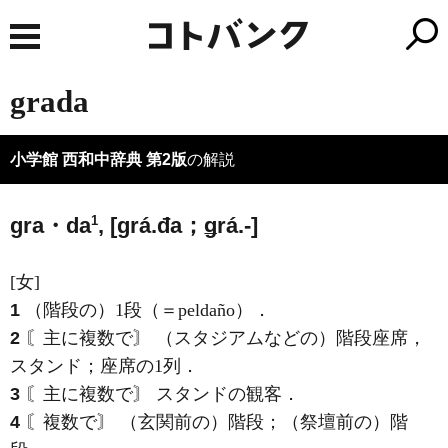
grada
小学館 西和中辞典 第2版
の解説
1
gra・da
, [ɡrá.đa；ǥrá.-]
[女]
1
（階段の）1段（＝peldaño）．
2
〘主に複数で〙 （スタジアムなどの）階段座席，
スタンド；座席の1列．
3
〘主に複数で〙 スタンドの観客．
4
〘複数で〙 （玄関前の）階段；（祭壇前の）階