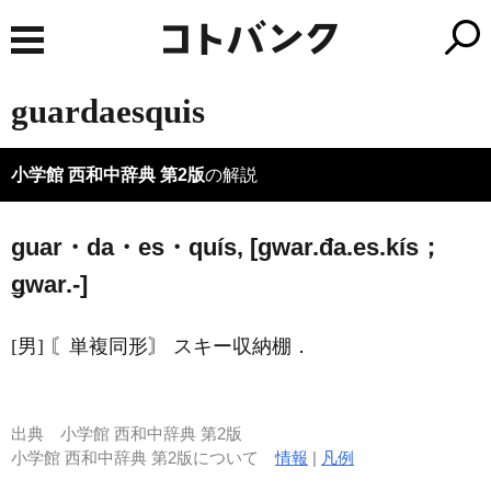
guardaesquis
小学館 西和中辞典 第2版
の解説
guar・da・es・quís, [ɡwar.đa.es.kís；
ǥwar.-]
[男] 〘単複同形〙 スキー収納棚．
出典
小学館 西和中辞典 第2版
小学館 西和中辞典 第2版について
情報
|
凡例