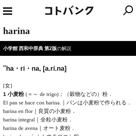
harina
小学館 西和中辞典 第2版
の解説
**
ha・ri・na, [a.rí.na]
[女]
1
小麦粉
(＝～ de trigo)；（穀物などの）粉．
El pan se hace con harina.｜パンは小麦粉で作られる．
harina en flor｜良質の小麦粉．
harina integral｜全粒小麦粉．
harina de avena｜オート麦粉．