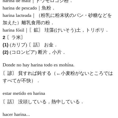
harina de maíz｜トウモロコシ粉．
harina de pescado｜魚粉．
harina lacteada｜（粉乳に粉末状のパン・砂糖などを
加えた）離乳食用の粉．
harina fósil｜〖鉱〗 珪藻(けいそう)土，トリポリ．
2
〘ラ米〙
(1)
(カリブ) 〘話〙 お金．
(2)
(コロンビア) 断片，小片．
Donde no hay harina todo es mohína.
〘諺〙 貧すれば鈍する（←小麦粉がないところでは
すべてが不快）．
estar metido en harina
〘話〙 没頭している，熱中している．
hacer harina...