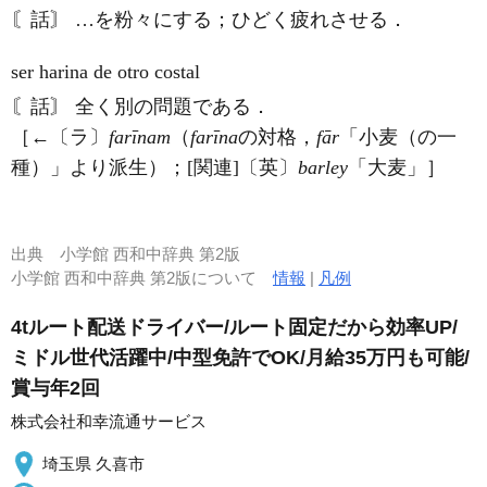
〘話〙 …を粉々にする；ひどく疲れさせる．
ser harina de otro costal
〘話〙 全く別の問題である．
［←〔ラ〕
farīnam
（
farīna
の対格，
fār
「小麦（の一
種）」より派生）；[関連]〔英〕
barley
「大麦」］
出典
小学館 西和中辞典 第2版
小学館 西和中辞典 第2版について
情報
|
凡例
4tルート配送ドライバー/ルート固定だから効率UP/
ミドル世代活躍中/中型免許でOK/月給35万円も可能/
賞与年2回
株式会社和幸流通サービス
埼玉県 久喜市