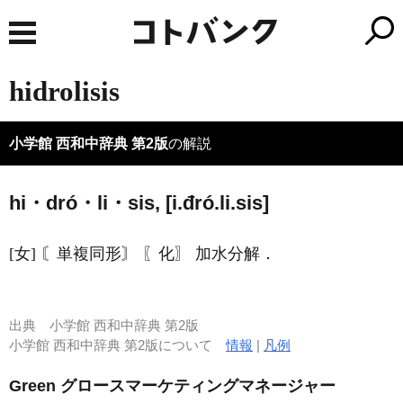
hidrolisis
小学館 西和中辞典 第2版
の解説
hi・dró・li・sis, [i.đró.li.sis]
[女] 〘単複同形〙 〖化〗 加水分解．
出典
小学館 西和中辞典 第2版
小学館 西和中辞典 第2版について
情報
|
凡例
Green グロースマーケティングマネージャー