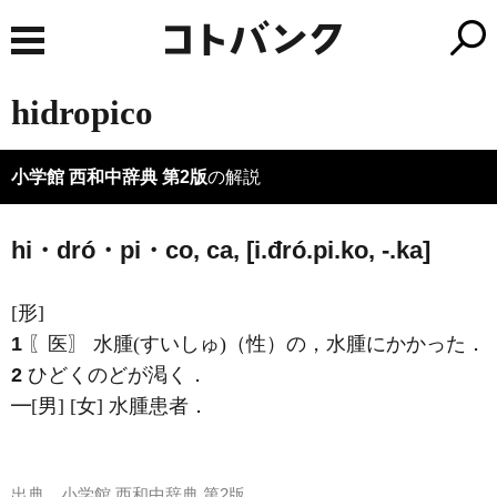
hidropico
小学館 西和中辞典 第2版
の解説
hi・dró・pi・co, ca, [i.đró.pi.ko, -.ka]
[形]
1
〖医〗 水腫(すいしゅ)（性）の，水腫にかかった．
2
ひどくのどが渇く．
━[男] [女] 水腫患者．
出典
小学館 西和中辞典 第2版