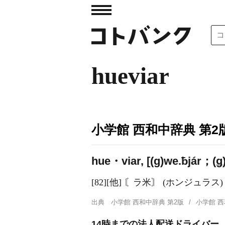
hueviar
小学館 西和中辞典 第2
hue・viar, [(ɡ)we.ƀjár；(ǥ)
[82][他] 〘ラ米〙 (ホンジュラス
出典
小学館 西和中辞典 第2版
小学館 
14時までの法人配送ドライバー