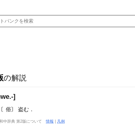
版
の解説
we.-]
) 〘俗〙 盗む．
西和中辞典 第2版について
情報
|
凡例