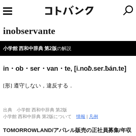
inobservante
小学館 西和中辞典 第2版
の解説
in・ob・ser・van・te, [i.no
ƀ
.ser.ƀán.te]
[形] 遵守しない，違反する．
出典
小学館 西和中辞典 第2版
小学館 西和中辞典 第2版について
情報
|
凡例
TOMORROWLAND/アパレル販売の正社員募集/年収