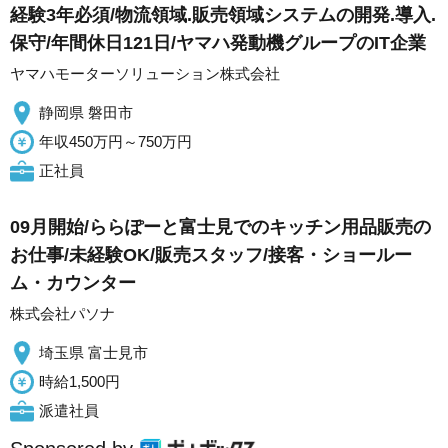
経験3年必須/物流領域.販売領域システムの開発.導入.
保守/年間休日121日/ヤマハ発動機グループのIT企業
ヤマハモーターソリューション株式会社
静岡県 磐田市
年収450万円～750万円
正社員
09月開始/ららぽーと富士見でのキッチン用品販売の
お仕事/未経験OK/販売スタッフ/接客・ショールー
ム・カウンター
株式会社パソナ
埼玉県 富士見市
時給1,500円
派遣社員