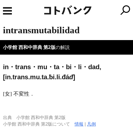
intransmutabilidad
小学館 西和中辞典 第2版
の解説
in・trans・mu・ta・bi・li・dad,
[in.trans.mu.ta.ƀi.li.đá
đ
]
[女] 不変性．
出典
小学館 西和中辞典 第2版
小学館 西和中辞典 第2版について
情報
|
凡例