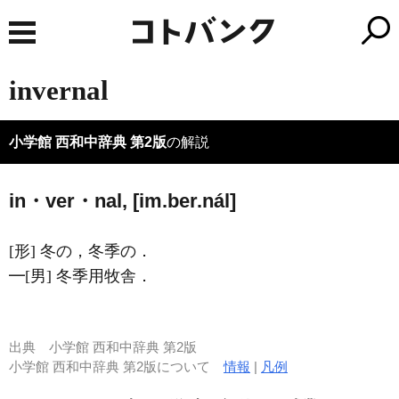
invernal
小学館 西和中辞典 第2版
の解説
in・ver・nal, [im.ber.nál]
[形] 冬の，冬季の．
━[男] 冬季用牧舎．
出典
小学館 西和中辞典 第2版
小学館 西和中辞典 第2版について
情報
|
凡例