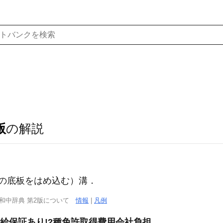
版
の解説
たる)の底板をはめ込む）溝．
西和中辞典 第2版について
情報
|
凡例
月給保証あり!2種免許取得費用会社負担