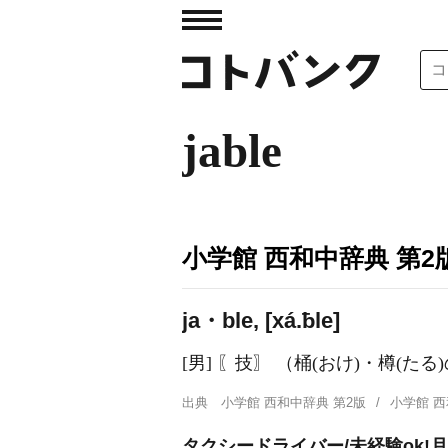
jable
小学館 西和中辞典 第2
ja・ble, [xá.ƀle]
[男] 〖技〗 （桶(おけ)・樽(
出典
小学館 西和中辞典 第2版
小学館 
タクシードライバー/未経験ok!