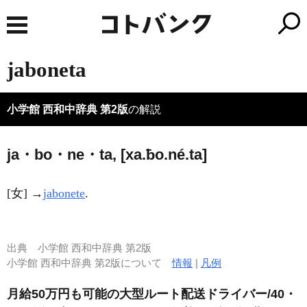
jaboneta
小学館 西和中辞典 第2版
の解説
ja・bo・ne・ta, [xa.ƀo.né.ta]
[女] →
jabonete
.
出典
小学館 西和中辞典 第2版
小学館 西和中辞典 第2版について
情報
|
凡例
月給50万円も可能の大型ルート配送ドライバー/40・