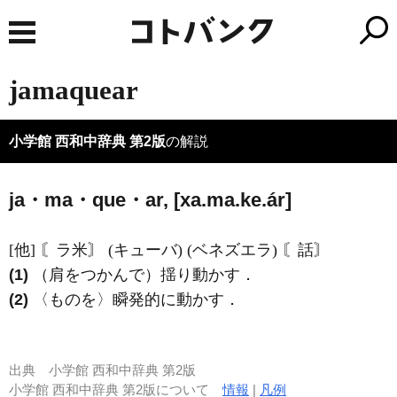
jamaquear
小学館 西和中辞典 第2版
の解説
ja・ma・que・ar, [xa.ma.ke.ár]
[他] 〘ラ米〙 (キューバ) (ベネズエラ) 〘話〙
(1)
（肩をつかんで）揺り動かす．
(2)
〈ものを〉瞬発的に動かす．
出典
小学館 西和中辞典 第2版
小学館 西和中辞典 第2版について
情報
|
凡例