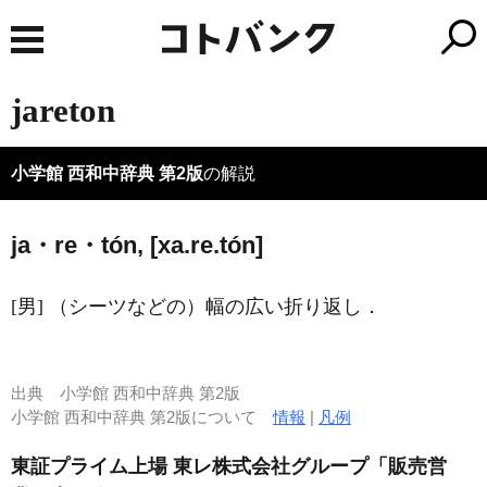
jareton
小学館 西和中辞典 第2版
の解説
ja・re・tón, [xa.re.tón]
[男] （シーツなどの）幅の広い折り返し．
出典
小学館 西和中辞典 第2版
小学館 西和中辞典 第2版について
情報
|
凡例
東証プライム上場 東レ株式会社グループ「販売営