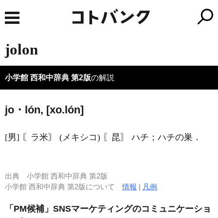
jolon
小学館 西和中辞典 第2版
の解説
jo・lón, [xo.lón]
[男] 〘ラ米〙 (メキシコ) 〖昆〗 ハチ；ハチの巣．
出典
小学館 西和中辞典 第2版
小学館 西和中辞典 第2版について
情報
|
凡例
「PM候補」SNSマーケティングのコミュニケーショ