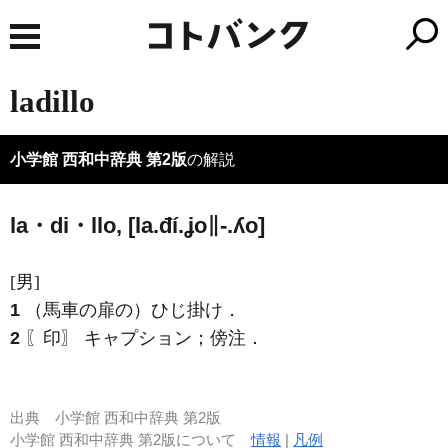
ladillo
小学館 西和中辞典 第2版
の解説
la・di・llo, [la.đí.ʝo∥-.ʎo]
[男]
1
（馬車の扉の）ひじ掛け．
2
〖印〗 キャプション；傍注．
出典
小学館 西和中辞典 第2版
小学館 西和中辞典 第2版について
情報
|
凡例