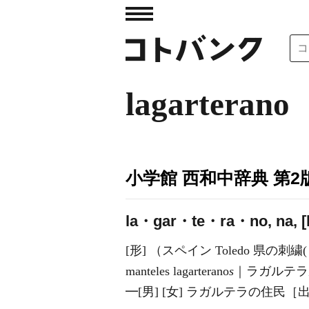
lagarterano
小学館 西和中辞典 第2
la・gar・te・ra・no, na, [la.
[形] （スペイン Toledo 県の刺
manteles lagarterano
s
｜ラガルテラ
━[男] [女] ラガルテラの住民