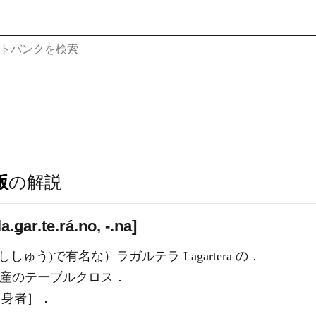
版
の解説
ǥar.te.rá.no, -.na]
繍(ししゅう)で有名な）ラガルテラ Lagartera の．
産のテーブルクロス．
［出身者］．