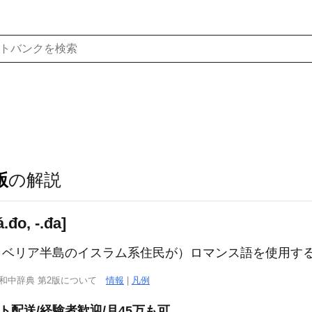
版
の解説
.đo, -.đa]
のイベリア半島のイスラム系住民が）ロマンス語を使用す
西和中辞典 第2版について
情報
|
凡例
ト配送/経験者歓迎/月45万も可