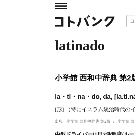
latinado
小学館 西和中辞典 第2
la・ti・na・do, da, [la.ti.ná
[形] （特にイスラム統治時代
出典
小学館 西和中辞典 第2版
小学館 
中型ドライバー/1日3件程度/ルー