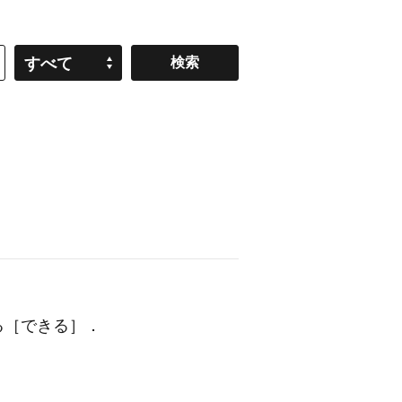
すべて
る［できる］．