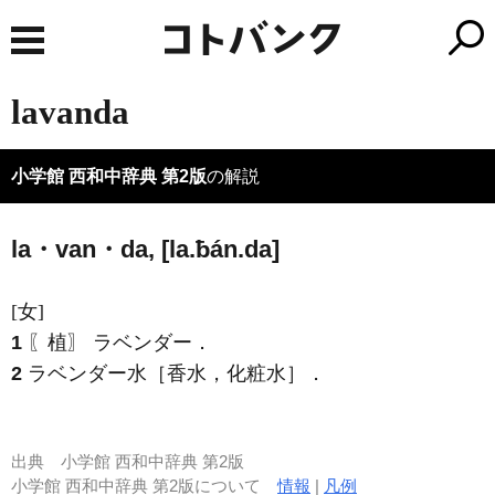
lavanda
小学館 西和中辞典 第2版
の解説
la・van・da, [la.ƀán.da]
[女]
1
〖植〗 ラベンダー．
2
ラベンダー水［香水，化粧水］．
出典
小学館 西和中辞典 第2版
小学館 西和中辞典 第2版について
情報
|
凡例