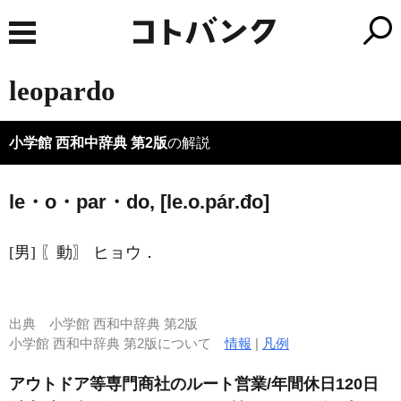
leopardo
小学館 西和中辞典 第2版
の解説
le・o・par・do, [le.o.pár.đo]
[男] 〖動〗 ヒョウ．
出典
小学館 西和中辞典 第2版
小学館 西和中辞典 第2版について
情報
|
凡例
アウトドア等専門商社のルート営業/年間休日120日