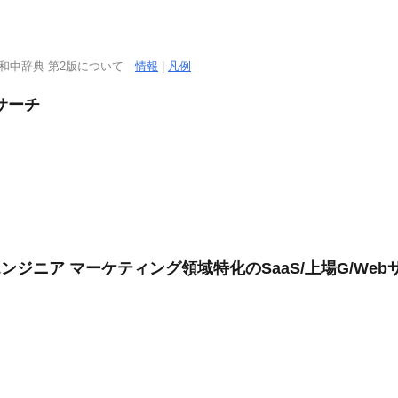
西和中辞典 第2版について
情報
|
凡例
サーチ
エンジニア マーケティング領域特化のSaaS/上場G/We