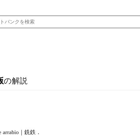
版
の解説
te de arrabio｜銑鉄．