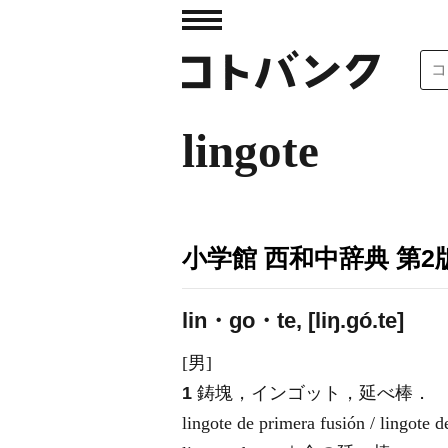
lingote
小学館 西和中辞典 第2
lin・go・te, [liŋ.ɡó.te]
[男]
1
鋳塊，インゴット，延べ棒．
lingote de primera fusión / lingo