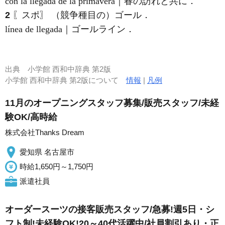
con la llegada de la primavera｜春の訪れと共に．
2
〖スポ〗 （競争種目の）ゴール．
línea de llegada｜ゴールライン．
出典
小学館 西和中辞典 第2版
小学館 西和中辞典 第2版について
情報
|
凡例
11月のオープニングスタッフ募集/販売スタッフ/未経
験OK/高時給
株式会社Thanks Dream
愛知県 名古屋市
時給1,650円～1,750円
派遣社員
オーダースーツの接客販売スタッフ/急募!週5日・シ
フト制!未経験OK!20～40代活躍中/社員割引あり・正