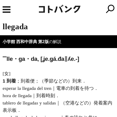
llegada
小学館 西和中辞典 第2版
の解説
***
lle・ga・da, [ʝe.ǥá.đa∥ʎe.-]
[女]
1
到着
；到着便；（季節などの）到来．
esperar la llegada del tren｜電車の到着を待つ．
hora de llegada｜到着時刻．
tablero de llegada
s
y salidas｜（空港などの）発着案内
表示板．