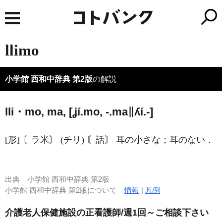
llimo
小学館 西和中辞典 第2版
の解説
lli・mo, ma, [ʝí.mo, -.ma∥ʎí.-]
[形] 〘ラ米〙 (チリ) 〘話〙 耳の小さな；耳のない．
出典
小学館 西和中辞典 第2版
小学館 西和中辞典 第2版について
情報
|
凡例
介護老人保健施設の正看護師/週1回～ご相談下さい