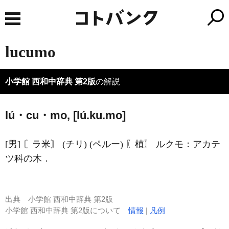
lucumo
小学館 西和中辞典 第2版
の解説
lú・cu・mo, [lú.ku.mo]
[男] 〘ラ米〙 (チリ) (ペルー) 〖植〗 ルクモ：アカテ
ツ科の木．
出典
小学館 西和中辞典 第2版
小学館 西和中辞典 第2版について
情報
|
凡例