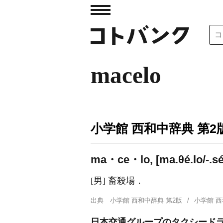
macelo
小学館 西和中辞典 第2
ma・ce・lo, [ma.θé.lo/-.sé
[男] 畜殺場．
出典
小学館 西和中辞典 第2版
小学館 
日本交通グループのタクシードラ