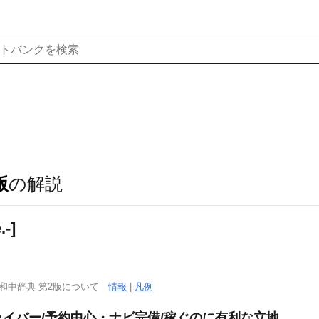
版
の解説
.-]
西和中辞典 第2版について
情報
|
凡例
イバー/予約中心・ナビ完備/稼ぐのに有利な立地