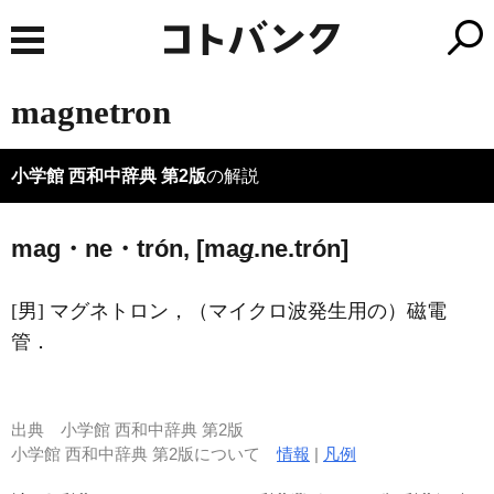
magnetron
小学館 西和中辞典 第2版
の解説
mag・ne・trón, [ma
ǥ
.ne.trón]
[男] マグネトロン，（マイクロ波発生用の）磁電
管．
出典
小学館 西和中辞典 第2版
小学館 西和中辞典 第2版について
情報
|
凡例